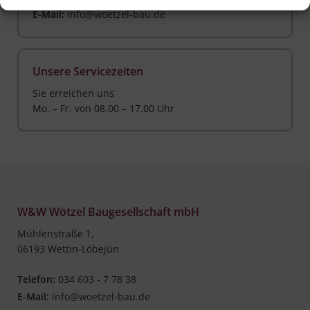
E-Mail:
info@woetzel-bau.de
Unsere Servicezeiten
Sie erreichen uns
Mo. – Fr. von 08.00 – 17.00 Uhr
W&W Wötzel Baugesellschaft mbH
Mühlenstraße 1,
06193 Wettin-Löbejün
Telefon:
034 603 - 7 78 38
E-Mail:
info@woetzel-bau.de