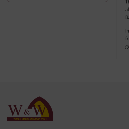
T
a
B
I
f
g