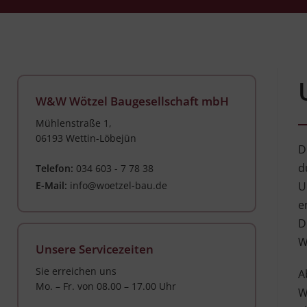
W&W Wötzel Baugesellschaft mbH
Mühlenstraße 1,
06193 Wettin-Löbejün
D
d
Telefon:
034 603 - 7 78 38
E-Mail:
info@woetzel-bau.de
U
e
D
W
Unsere Servicezeiten
Sie erreichen uns
A
Mo. – Fr. von 08.00 – 17.00 Uhr
W