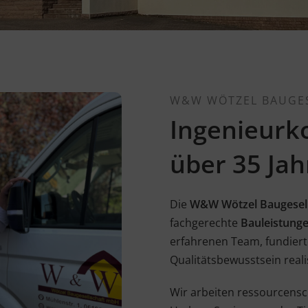
W&W WÖTZEL BAUGE
Ingenieurk
über 35 Jah
Die
W&W Wötzel Baugesel
fachgerechte
Bauleistung
erfahrenen Team, fundier
Qualitätsbewusstsein reali
Wir arbeiten ressourcensc