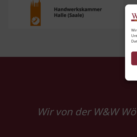
Wir
Unt
Dat
Wir von der W&W Wötz